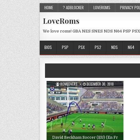
HOME
? ADBLOCKER
LOVEROMS
PRIVACY PO
LoveRoms
We love roms! GBA NES SNES NDS N64 PSP PSX
BIOS
PSP
PSX
PS2
NDS
N64
ROMLOVERS
DECEMBER 30, 2018
David Beckham Soccer (EU) (En Fr