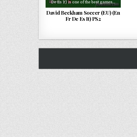
De Es It) is one of the best games…
David Beckham Soccer (EU) (En
Fr De Es It) PS2